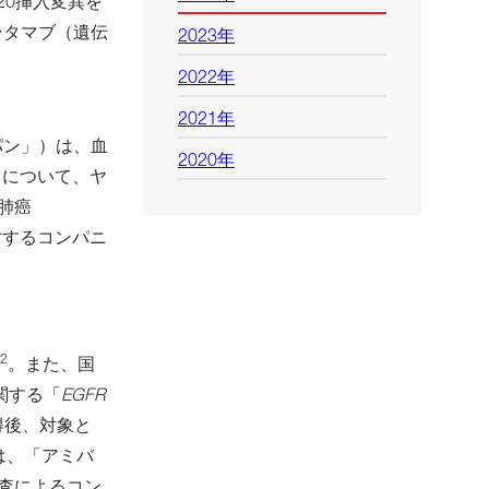
20挿入変異を
ンタマブ（遺伝
2023年
2022年
2021年
パン」）は、血
2020年
）について、ヤ
肺癌
対するコンパニ
,2
。また、国
関する「
EGFR
得後、対象と
は、「アミバ