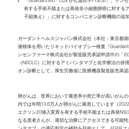
「Guardant360
CDx がん遺伝子パネル」、ヤン
有する手術不能または再発非小細胞肺癌に対する
子組換え）」に対するコンパニオン診断機能の追
ガーダントヘルスジャパン株式会社（本社：東京都港
液検体を用いたリキッドバイオプシー検査『Guardant3
ンセンファーマ株式会社が製造販売承認申請中の「
E
（NSCLC）に対するアミバンタマブと化学療法の
オン診断として、厚生労働省に医療機器製造販売承認
肺がんは、世界において罹患率や死亡率が高いがんの一
内では年間13.6万人が肺がんに罹患しています（202
エクソン20挿入変異を有する手術不能または再発NS
なる患者さんが、適切な治療にアクセスできる可能性が高