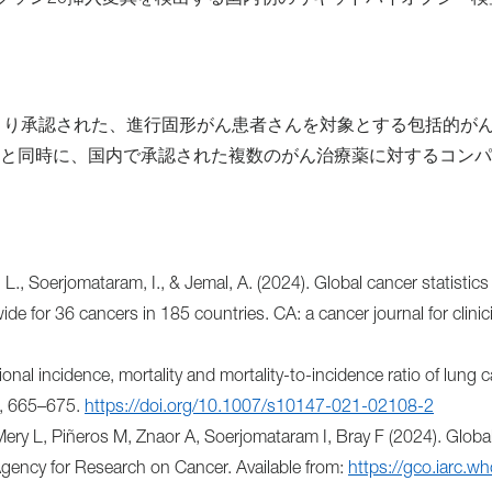
クソン20挿入変異を検出する国内初のリキッドバイオプシー検
働省より承認された、進行固形がん患者さんを対象とする包括的が
ると同時に、国内で承認された複数のがん治療薬に対するコン
R. L., Soerjomataram, I., & Jemal, A. (2024). Global cancer statistic
for 36 cancers in 185 countries. CA: a cancer journal for clinici
onal incidence, mortality and mortality-to-incidence ratio of lung 
), 665–675.
https://doi.org/10.1007/s10147-021-02108-2
Mery L, Piñeros M, Znaor A, Soerjomataram I, Bray F (2024). Globa
Agency for Research on Cancer. Available from:
https://gco.iarc.wh