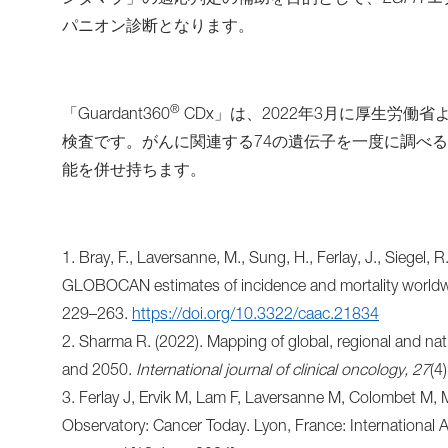
ンタマブ」の適応判定の補助を目的として、
EGFR
エ
パニオン診断となります。
®
「Guardant360
CDx」は、2022年3月に厚生労
検査です。がんに関連する74の遺伝子を一度に調べ
能を併せ持ちます。
1. Bray, F., Laversanne, M., Sung, H., Ferlay, J., Siegel, 
GLOBOCAN estimates of incidence and mortality worldwide 
229–263.
https://doi.org/10.3322/caac.21834
2. Sharma R. (2022). Mapping of global, regional and nati
and 2050.
International journal of clinical oncology, 27
(4
3. Ferlay J, Ervik M, Lam F, Laversanne M, Colombet M, 
Observatory: Cancer Today. Lyon, France: International 