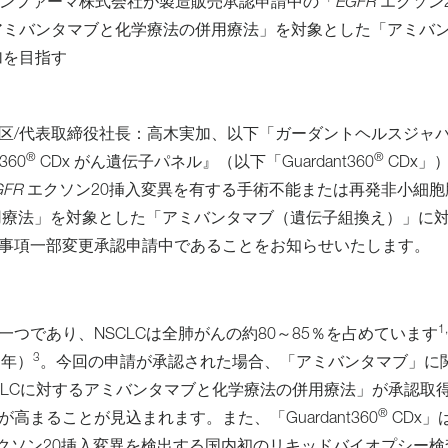
センファーマ株式会社が製造販売承認申請中の「
EGFR
エクソン
アミバンタマブと化学療法の併用療法」を対象とした「アミバ
加を目指す
区/代表取締役社長：高木実加、以下「ガーダントヘルスジャ
®
®
60
CDx がん遺伝子パネル』（以下「Guardant360
CDx」
GFR
エクソン20挿入変異を有する手術不能または再発非小細胞
併用療法」を対象とした「アミバンタマブ（遺伝子組換え）」に
事項一部変更承認申請中であることをお知らせいたします。
1
つであり、NSCLCは全肺がんの約80～85％を占めています
3
2年）
。今回の申請が承認された場合、「アミバンタマブ」に
CLCに対するアミバンタマブと化学療法の併用療法」が承認取
®
まることが見込まれます。また、「Guardant360
CDx」