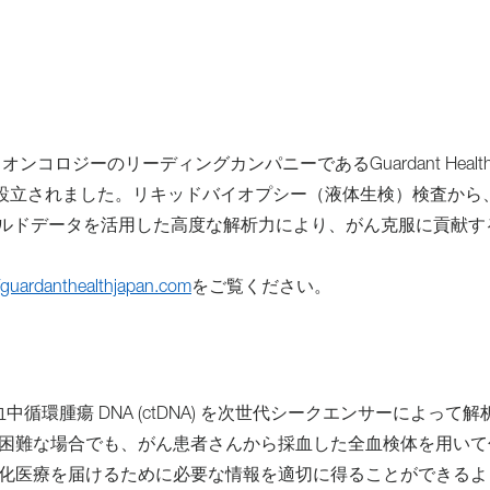
ジーのリーディングカンパニーであるGuardant Health AM
て、2018年に設立されました。リキッドバイオプシー（液体生検）検査か
ールドデータを活用した高度な解析力により、がん克服に貢献す
//guardanthealthjapan.com
をご覧ください。
循環腫瘍 DNA (ctDNA) を次世代シークエンサーによって
困難な場合でも、がん患者さんから採血した全血検体を用いて
化医療を届けるために必要な情報を適切に得ることができるよ