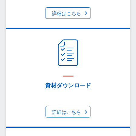
詳細はこちら
がん遺伝子パネル検査を受ける上での留意点につい
て、新しい薬剤が見つかる割合、遺伝的に特定のが
んになりやすいかどうかが分かる場合があること、
検体の量や品質によっては解析できない場合がある
資材ダウンロード
ことを解説いたします。
詳細はこちら