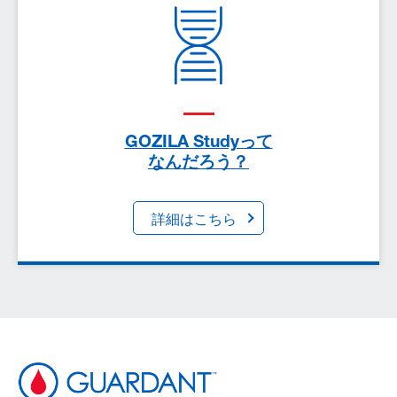
本Webコンテンツ「がんの遺伝子をまとめて調べて
わかること がん遺伝子パネル検査って？」を、
PDFでダウンロードしていただけます。
GOZILA Studyって
なんだろう？
詳細はこちら
リキッドバイオプシーを通して、がん患者さんのよ
りよい治療につなげていくことを⽬指した研究プロ