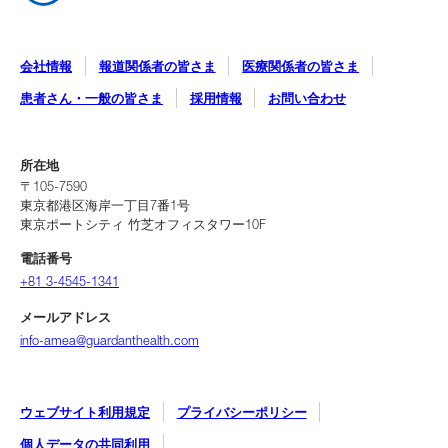
ジェクトをご紹介いたします。
（外部サイト：国⽴研究開発法⼈国⽴がん研究セン
ター）
会社情報
報道関係者の皆さま
医療関係者の皆さま
患者さん・一般の皆さま
採用情報
お問い合わせ
所在地
〒105-7590
東京都港区海岸一丁目7番1号
東京ポートシティ 竹芝オフィスタワー10F
電話番号
+81 3-4545-1341
メールアドレス
info-amea@guardanthealth.com
ウェブサイト利用規定
プライバシーポリシー
個人データの共同利用