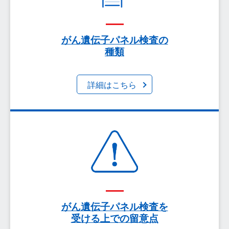
がん遺伝子パネル検査について、がん遺伝子パネル
検査で遺伝子異常に対応する薬剤を探るまでの流れ
や、がん遺伝子パネル検査を受けられる施設につい
がん遺伝子パネル検査の
て、解説いたします。
種類
詳細はこちら
がん遺伝子パネル検査の種類について、検体（血
液、がん組織）とその採取方法、検体の採取から検
査結果がわかるまでの流れ、調べられる遺伝子異常
の種類、コンパニオン診断、費用について、解説い
がん遺伝子パネル検査を
受ける上での留意点
たします。