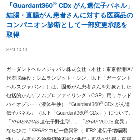
®
「Guardant360
CDx がん遺伝子パネル」
結腸・直腸がん患者さんに対する医薬品の
コンパニオン診断として一部変更承認を
取得
2023-10-13
ガーダントヘルスジャパン株式会社（本社：東京都港区/
代表取締役：シムランジット・シン、以下「ガーダント
ヘルスジャパン」）は、固形がん患者さんを対象とした
包括的がんゲノムプロファイリング（CGP）用リキッド
®
バイオプシー（液体生検）『Guardant360
CDx がん遺
®
伝子パネル』（以下「Guardant360
CDx」）について、
「
KRAS/NRAS
遺伝子野生型」、「
BRAF
V600E 変異」
ならびに「
ERBB2
コピー数異常（HER2 遺伝子増幅陽