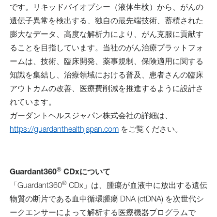
です。リキッドバイオプシー（液体生検）から、がんの
遺伝子異常を検出する、独自の最先端技術、蓄積された
膨大なデータ、高度な解析力により、がん克服に貢献す
ることを目指しています。当社のがん治療プラットフォ
ームは、技術、臨床開発、薬事規制、保険適用に関する
知識を集結し、治療領域における普及、患者さんの臨床
アウトカムの改善、医療費削減を推進するように設計さ
れています。
ガーダントヘルスジャパン株式会社の詳細は、
https://guardanthealthjapan.com
をご覧ください。
®
Guardant360
CDxについて
®
「Guardant360
CDx」は、腫瘍が血液中に放出する遺伝
物質の断片である血中循環腫瘍 DNA (ctDNA) を次世代シ
ークエンサーによって解析する医療機器プログラムで