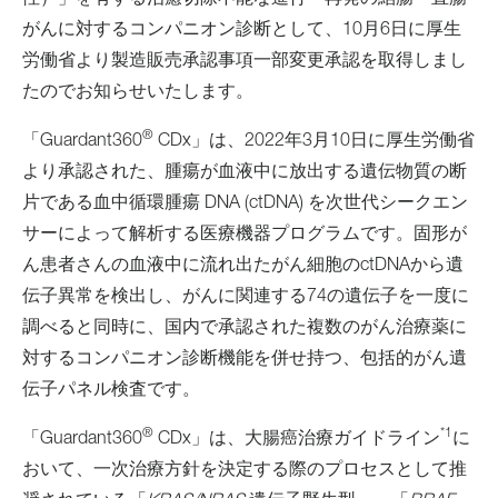
性）」を有する治癒切除不能な進行・再発の結腸・直腸
がんに対するコンパニオン診断として、10月6日に厚生
労働省より製造販売承認事項一部変更承認を取得しまし
たのでお知らせいたします。
®
「Guardant360
CDx」は、2022年3月10日に厚生労働省
より承認された、腫瘍が血液中に放出する遺伝物質の断
片である血中循環腫瘍 DNA (ctDNA) を次世代シークエン
サーによって解析する医療機器プログラムです。固形が
ん患者さんの血液中に流れ出たがん細胞のctDNAから遺
伝子異常を検出し、がんに関連する74の遺伝子を一度に
調べると同時に、国内で承認された複数のがん治療薬に
対するコンパニオン診断機能を併せ持つ、包括的がん遺
伝子パネル検査です。
®
*1
「Guardant360
CDx」は、大腸癌治療ガイドライン
に
おいて、一次治療方針を決定する際のプロセスとして推