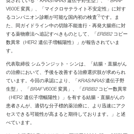
奨されている「
KRAS/NRAS
遺伝子野生型」、「
BRAF
V600E 変異」、「マイクロサテライト不安定性」に対す
*2
るコンパニオン診断が可能な国内初の検査
です。ま
た、同ガイドライン中の切除不能進行・再発大腸癌に対
する薬物療法へ追記すべきものとして、「
ERBB2
コピー
数異常（HER2 遺伝子増幅陽性）」が報告されていま
す。
代表取締役 シムランジット・シンは、「結腸・直腸がん
の治療において、予後を改善する治療選択肢が求められ
ています。今回の承認により、「
KRAS/NRAS
遺伝子野
生型」、「
BRAF
V600E 変異」、「
ERBB2
コピー数異常
（HER2 遺伝子増幅陽性）」を有する結腸・直腸がんの
患者さんが、適切な分子標的薬治療に、より迅速にアク
セスできる可能性が高まると期待しております。」と述
べています。