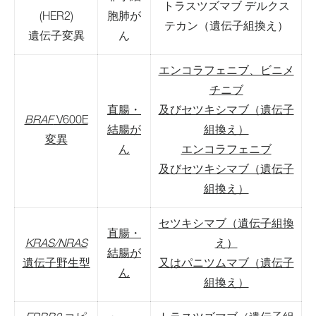
トラスツズマブ デルクス
(HER2)
胞肺が
テカン（遺伝子組換え）
遺伝子変異
ん
エンコラフェニブ、ビニメ
チニブ
直腸・
及びセツキシマブ（遺伝子
BRAF
V600E
結腸が
組換え）
変異
ん
エンコラフェニブ
及びセツキシマブ（遺伝子
組換え）
セツキシマブ（遺伝子組換
直腸・
KRAS/NRAS
え）
結腸が
遺伝子野生型
又はパニツムマブ（遺伝子
ん
組換え）