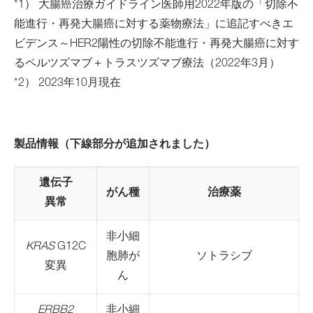
*1） 大腸癌治療ガイドライン医師用2022年版の「切除不
能進行・再発大腸癌に対する薬物療法」に追記すべきエ
ビデンス～HER2陽性の切除不能進行・再発大腸癌に対す
るペルツズマブ＋トラスツズマブ療法（2022年3月）
*2） 2023年10月現在
製品情報（下線部分が追加されました）
遺伝子
がん種
治療薬
異常
非小細
KRAS
G12C
胞肺が
ソトラシブ
変異
ん
ERBB2
非小細