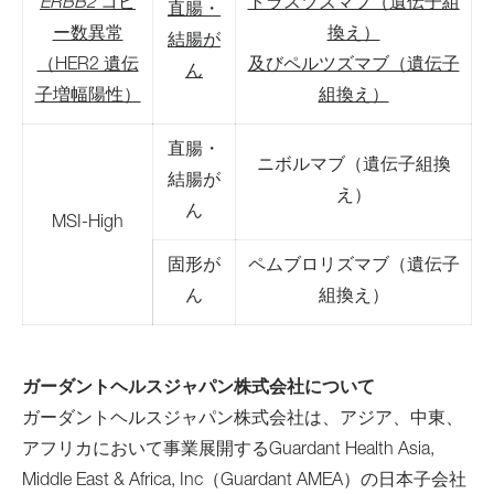
ERBB2
コピ
トラスツズマブ（遺伝子組
直腸・
ー数異常
換え）
結腸が
（HER2 遺伝
及びペルツズマブ（遺伝子
ん
子増幅陽性）
組換え）
直腸・
ニボルマブ（遺伝子組換
結腸が
え）
ん
MSI-High
固形が
ペムブロリズマブ（遺伝子
ん
組換え）
ガーダントヘルスジャパン株式会社について
ガーダントヘルスジャパン株式会社は、アジア、中東、
アフリカにおいて事業展開するGuardant Health Asia,
Middle East & Africa, Inc（Guardant AMEA）の日本子会社